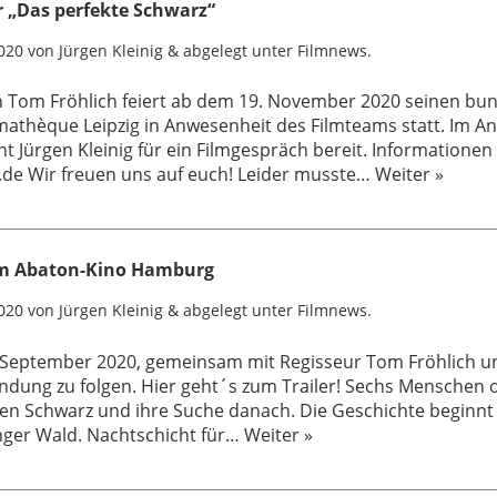
r „Das perfekte Schwarz“
020
von
Jürgen Kleinig
&
abgelegt unter
Filmnews
.
n Tom Fröhlich feiert ab dem 19. November 2020 seinen bun
mathèque Leipzig in Anwesenheit des Filmteams statt. Im A
 Jürgen Kleinig für ein Filmgespräch bereit. Informationen 
de Wir freuen uns auf euch! Leider musste…
Weiter »
im Abaton-Kino Hamburg
020
von
Jürgen Kleinig
&
abgelegt unter
Filmnews
.
. September 2020, gemeinsam mit Regisseur Tom Fröhlich u
endung zu folgen. Hier geht´s zum Trailer! Sechs Menschen 
ten Schwarz und ihre Suche danach. Die Geschichte beginnt 
inger Wald. Nachtschicht für…
Weiter »