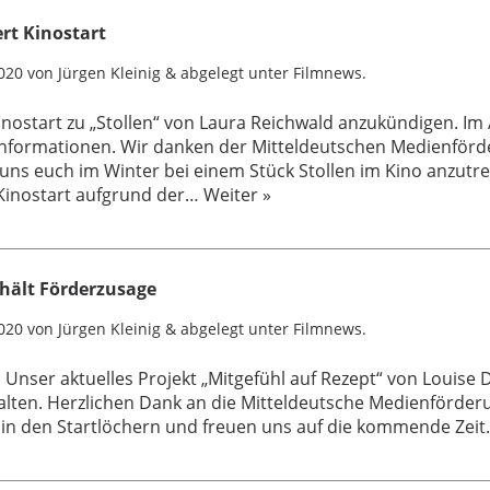
ert Kinostart
020
von
Jürgen Kleinig
&
abgelegt unter
Filmnews
.
nostart zu „Stollen“ von Laura Reichwald anzukündigen. Im A
 Informationen. Wir danken der Mitteldeutschen Medienför
ns euch im Winter bei einem Stück Stollen im Kino anzutre
 Kinostart aufgrund der…
Weiter »
rhält Förderzusage
020
von
Jürgen Kleinig
&
abgelegt unter
Filmnews
.
 Unser aktuelles Projekt „Mitgefühl auf Rezept“ von Louise D
lten. Herzlichen Dank an die Mitteldeutsche Medienförder
in den Startlöchern und freuen uns auf die kommende Zeit. 