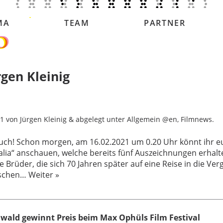
MA
TEAM
PARTNER
gen Kleinig
21
von
Jürgen Kleinig
&
abgelegt unter
Allgemein @en
,
Filmnews
.
euch! Schon morgen, am 16.02.2021 um 0.20 Uhr könnt ihr e
lia“ anschauen, welche bereits fünf Auszeichnungen erhalte
he Brüder, die sich 70 Jahren später auf eine Reise in die V
nischen…
Weiter »
wald gewinnt Preis beim Max Ophüls Film Festival