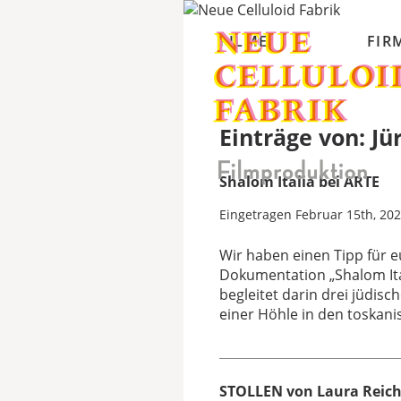
FILME
FIR
Einträge von:
Jür
Shalom Italia bei ARTE
Eingetragen
Februar 15th, 20
Wir haben einen Tipp für 
Dokumentation „Shalom Ita
begleitet darin drei jüdisc
einer Höhle in den toska
STOLLEN von Laura Reich