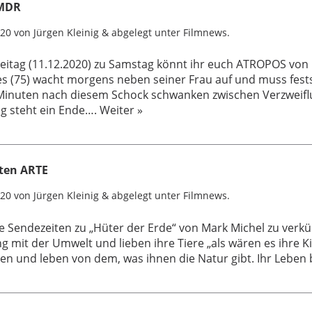
 MDR
020
von
Jürgen Kleinig
&
abgelegt unter
Filmnews
.
reitag (11.12.2020) zu Samstag könnt ihr euch ATROPOS von
 (75) wacht morgens neben seiner Frau auf und muss festst
n Minuten nach diesem Schock schwanken zwischen Verzweif
ng steht ein Ende….
Weiter »
iten ARTE
020
von
Jürgen Kleinig
&
abgelegt unter
Filmnews
.
e Sendezeiten zu „Hüter der Erde“ von Mark Michel zu verk
ang mit der Umwelt und lieben ihre Tiere „als wären es ihre 
en und leben von dem, was ihnen die Natur gibt. Ihr Leben