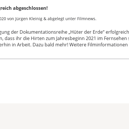
lgreich abgeschlossen!
020
von
Jürgen Kleinig
&
abgelegt unter
Filmnews
.
gung der Dokumentationsreihe „Hüter der Erde“ erfolgreic
n, dass ihr die Hirten zum Jahresbeginn 2021 im Fernsehen
erhin in Arbeit. Dazu bald mehr! Weitere Filminformationen f